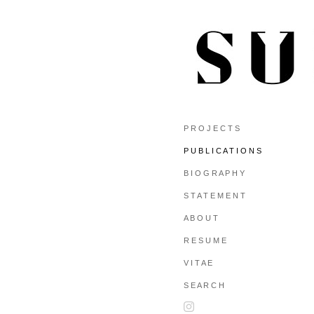
P R O J E C T S
P U B L I C A T I O N S
B I O G R A P H Y
S T A T E M E N T
A B O U T
R E S U M E
V I T A E
S E A R C H